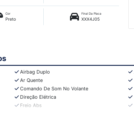
Cor
Final Da Placa
Preto
XXX4J05
os
Airbag Duplo
Ar Quente
Comando De Som No Volante
Direção Elétrica
Freio Abs