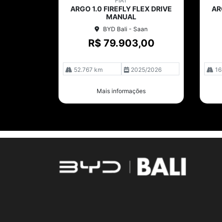
FIAT
arti
arti
ARGO 1.0 FIREFLY FLEX DRIVE
AR
lhe
lhe
MANUAL
BYD Bali - Saan
R$ 79.903,00
52.767 km
2025/2026
16
Mais informações