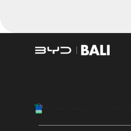
a diferença de um atendimento dedicado e eficient
ENTRE EM CONTATO COM A NOSSA E
Para solicitar mais informações, por favor, pr
Preferência de contato:
Whatsapp
Telefone
Email
Li e aceito a
Política de Privacidade
e concordo em