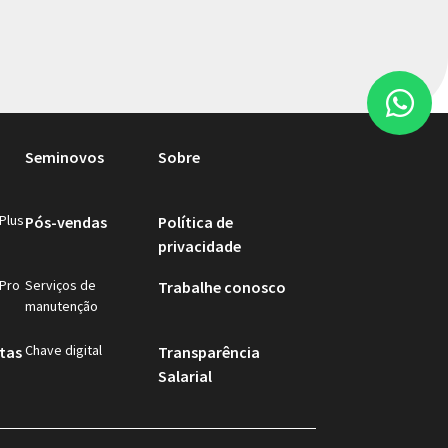
 condições.
e