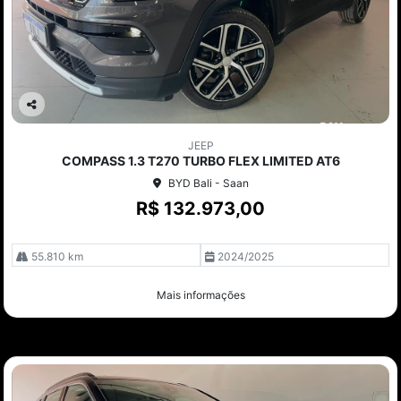
Co
mp
JEEP
arti
COMPASS 1.3 T270 TURBO FLEX LIMITED AT6
lhe
BYD Bali - Saan
R$ 132.973,00
55.810 km
2024/2025
Mais informações