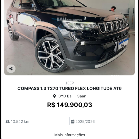
Co
mp
JEEP
arti
COMPASS 1.3 T270 TURBO FLEX LONGITUDE AT6
lhe
BYD Bali - Saan
R$ 149.900,03
13.542 km
2025/2026
Mais informações