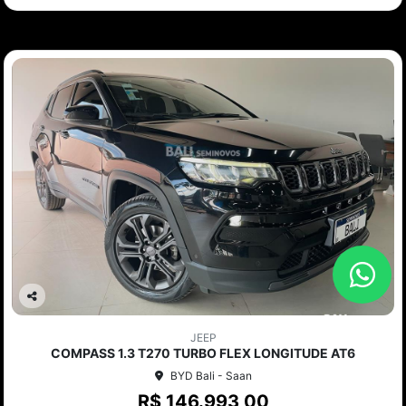
Co
mp
JEEP
arti
COMPASS 1.3 T270 TURBO FLEX LONGITUDE AT6
lhe
BYD Bali - Saan
R$ 146.993,00