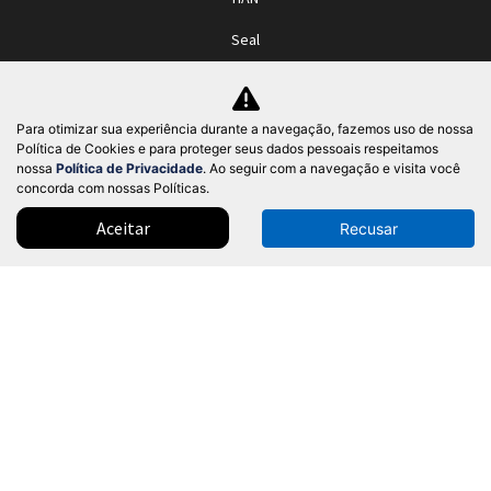
Seal
TAN
Yuan Plus
Para otimizar sua experiência durante a navegação, fazemos uso de nossa
Política de Cookies e para proteger seus dados pessoais respeitamos
Yuan Pro
nossa
Política de Privacidade
. Ao seguir com a navegação e visita você
concorda com nossas Políticas.
Ofertas
Aceitar
Recusar
Seminovos
Pós-vendas
Serviços de manutenção
Chave digital
Sobre
Política de privacidade