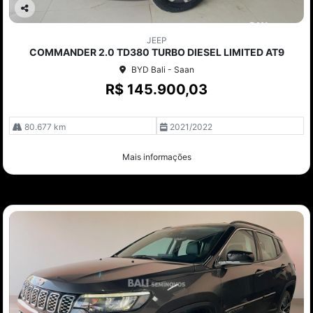
Co
mp
JEEP
arti
COMMANDER 2.0 TD380 TURBO DIESEL LIMITED AT9
lhe
BYD Bali - Saan
R$ 145.900,03
80.677 km
2021/2022
Mais informações