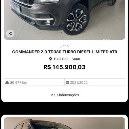
Co
mp
JEEP
arti
COMMANDER 2.0 TD380 TURBO DIESEL LIMITED AT9
lhe
BYD Bali - Saan
R$ 145.900,03
80.677 km
2021/2022
Mais informações