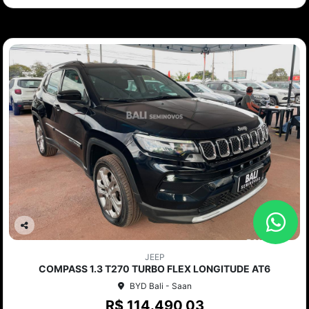
Co
mp
JEEP
arti
COMPASS 1.3 T270 TURBO FLEX LONGITUDE AT6
lhe
BYD Bali - Saan
R$ 114.490,03