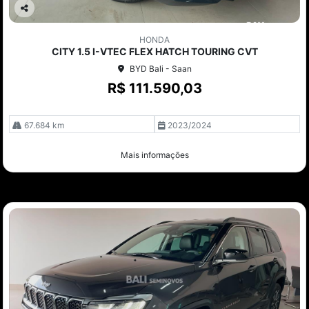
Co
mp
HONDA
arti
CITY 1.5 I-VTEC FLEX HATCH TOURING CVT
lhe
BYD Bali - Saan
R$ 111.590,03
67.684 km
2023/2024
Mais informações