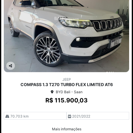
Co
mp
JEEP
arti
COMPASS 1.3 T270 TURBO FLEX LIMITED AT6
lhe
BYD Bali - Saan
R$ 115.900,03
70.703 km
2021/2022
Mais informações