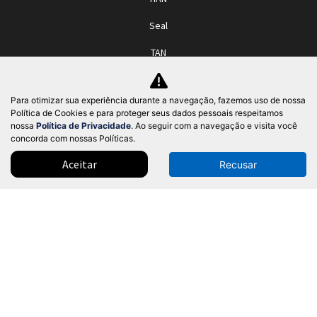
Seal
TAN
Yuan Plus
Para otimizar sua experiência durante a navegação, fazemos uso de nossa
Yuan Pro
Política de Cookies e para proteger seus dados pessoais respeitamos
nossa
Política de Privacidade
. Ao seguir com a navegação e visita você
Ofertas
concorda com nossas Políticas.
Seminovos
Aceitar
Recusar
Pós-vendas
Serviços de manutenção
Chave digital
Sobre
Política de privacidade