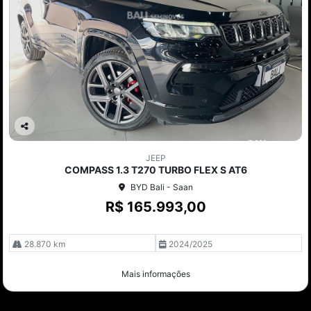
Co
mp
JEEP
arti
COMPASS 1.3 T270 TURBO FLEX S AT6
lhe
BYD Bali - Saan
R$ 165.993,00
28.870 km
2024/2025
Mais informações