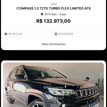
mp
JEEP
arti
COMPASS 1.3 T270 TURBO FLEX LIMITED AT6
lhe
BYD Bali - Saan
R$ 132.973,00
55.810 km
2024/2025
Mais informações