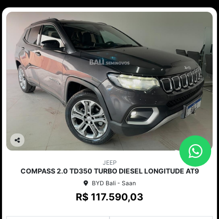
Co
mp
JEEP
arti
COMPASS 2.0 TD350 TURBO DIESEL LONGITUDE AT9
lhe
BYD Bali - Saan
R$ 117.590,03