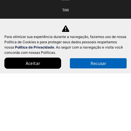
TAN
Yuan Plus
Yuan Pro
Para otimizar sua experiência durante a navegação, fazemos uso de nossa
Política de Cookies e para proteger seus dados pessoais respeitamos
Ofertas
nossa
Política de Privacidade
. Ao seguir com a navegação e visita você
concorda com nossas Políticas.
Seminovos
Aceitar
Recusar
Pós-vendas
Serviços de manutenção
Chave digital
Sobre
Política de privacidade
Trabalhe conosco