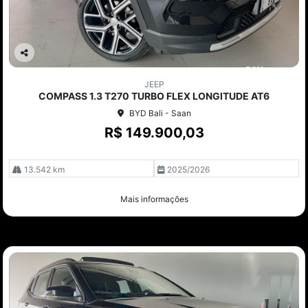
Co
mp
JEEP
arti
COMPASS 1.3 T270 TURBO FLEX LONGITUDE AT6
lhe
BYD Bali - Saan
R$ 149.900,03
13.542 km
2025/2026
Mais informações