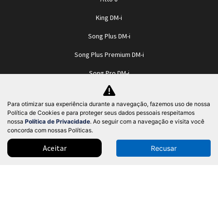
King DM-i
Song Plus DM-i
Song Plus Premium DM-i
Song Pro DM-i
Byd Sealion 7
Para otimizar sua experiência durante a navegação, fazemos uso de nossa
Dolphin SE
Política de Cookies e para proteger seus dados pessoais respeitamos
nossa
Política de Privacidade
. Ao seguir com a navegação e visita você
Dolphin Mini
concorda com nossas Políticas.
Dolphin
Aceitar
Recusar
Dolphin Plus
HAN
Seal