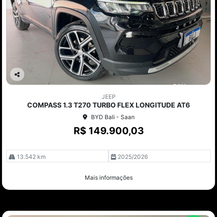
Co
mp
JEEP
arti
COMPASS 1.3 T270 TURBO FLEX LONGITUDE AT6
lhe
BYD Bali - Saan
R$ 149.900,03
13.542 km
2025/2026
Mais informações