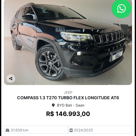
Co
mp
JEEP
arti
COMPASS 1.3 T270 TURBO FLEX LONGITUDE AT6
lhe
BYD Bali - Saan
R$ 146.993,00
31.639 km
2024/2025