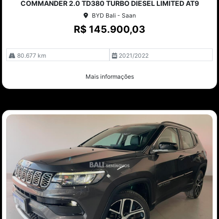
COMMANDER 2.0 TD380 TURBO DIESEL LIMITED AT9
lhe
BYD Bali - Saan
R$ 145.900,03
80.677 km
2021/2022
Mais informações