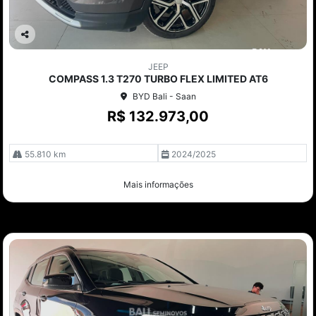
Co
mp
JEEP
arti
COMPASS 1.3 T270 TURBO FLEX LIMITED AT6
lhe
BYD Bali - Saan
R$ 132.973,00
55.810 km
2024/2025
Mais informações