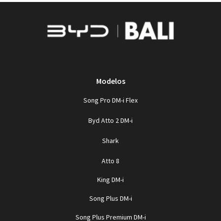
SEAL
As linhas ágeis e expressivas do corpo do BYD Seal
são complementadas por um perfil lateral suave e
natural. A perfeita relação eixo/comprimento de 0.61,
alcançada com um comprimento de carroceria de
4800mm e uma distância entre eixos de 2.920mm,
desenha um estilo único para o sedã esportivo.
SAIBA MAIS
DOLPHIN
YUAN PLUS
SONG PLUS
HAN EV