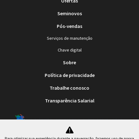
Whatsapp
Telefone
Email
Li e aceito a
Política de Termos de Uso e de Privacidade
.
ENVIAR MENSAGEM
Modelos
Song Pro DM-i Flex
Byd Atto 2 DM-i
Para otimizar sua experiência durante a navegação, fazemos uso de nossa