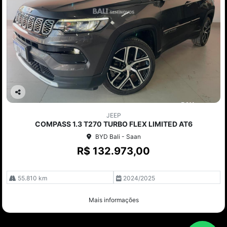
Co
mp
JEEP
arti
COMPASS 1.3 T270 TURBO FLEX LIMITED AT6
lhe
BYD Bali - Saan
R$ 132.973,00
55.810 km
2024/2025
Mais informações