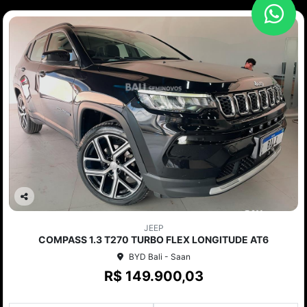
Co
mp
JEEP
arti
COMPASS 1.3 T270 TURBO FLEX LONGITUDE AT6
lhe
BYD Bali - Saan
R$ 149.900,03