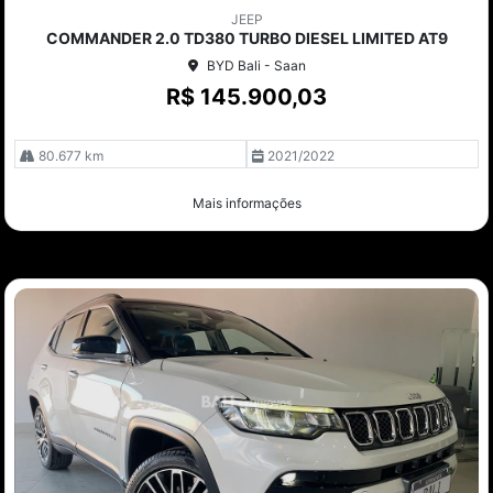
mp
JEEP
arti
COMMANDER 2.0 TD380 TURBO DIESEL LIMITED AT9
lhe
BYD Bali - Saan
R$ 145.900,03
80.677 km
2021/2022
Mais informações