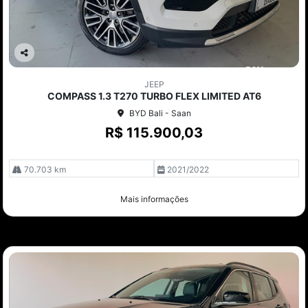
Co
mp
JEEP
arti
COMPASS 1.3 T270 TURBO FLEX LIMITED AT6
lhe
BYD Bali - Saan
R$ 115.900,03
70.703 km
2021/2022
Mais informações