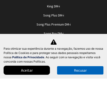
King DM-i
Song Plus DM-i
Song Plus Premium DM-i
Song Pro DM-i
Byd Sealion 7
Para otimizar sua experiência durante a navegação, fazemos uso de nossa
Dolphin SE
Política de Cookies e para proteger seus dados pessoais respeitamos
nossa
Política de Privacidade
. Ao seguir com a navegação e visita você
Dolphin Mini
concorda com nossas Políticas.
Dolphin
Aceitar
Recusar
Dolphin Plus
HAN
Seal
TAN