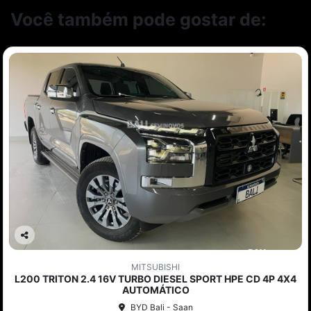
Você também pode gostar de:
Co
mp
MITSUBISHI
arti
L200 TRITON 2.4 16V TURBO DIESEL SPORT HPE CD 4P 4X4
lhe
AUTOMÁTICO
BYD Bali - Saan