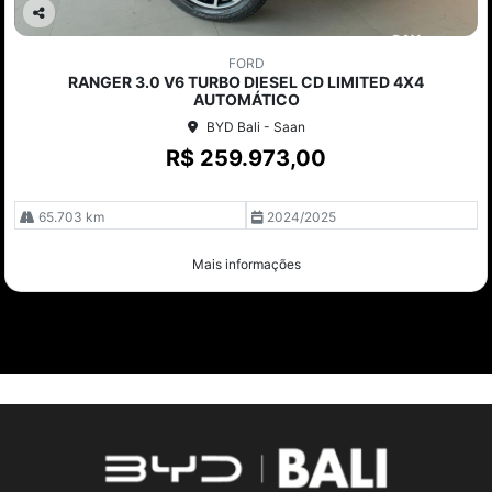
Co
mp
FORD
arti
RANGER 3.0 V6 TURBO DIESEL CD LIMITED 4X4
lhe
AUTOMÁTICO
BYD Bali - Saan
R$ 259.973,00
65.703 km
2024/2025
Mais informações