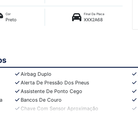
Cor
Final Da Placa
Preto
XXX2A68
os
Airbag Duplo
Alerta De Pressão Dos Pneus
Assistente De Ponto Cego
a
Bancos De Couro
Chave Com Sensor Aproximação