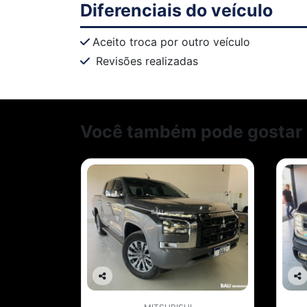
Diferenciais do veículo
Aceito troca por outro veículo
Revisões realizadas
Você também pode gostar 
Co
Co
mp
mp