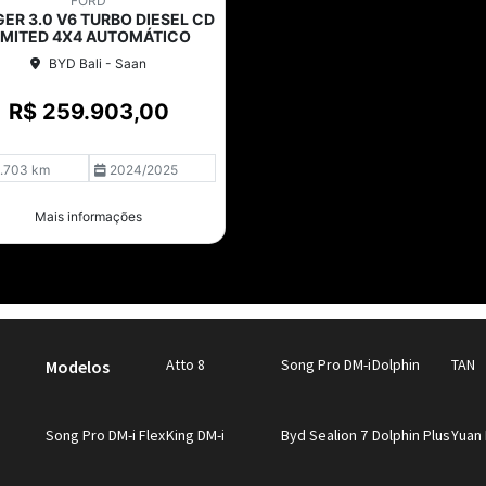
FORD
ER 3.0 V6 TURBO DIESEL CD
IMITED 4X4 AUTOMÁTICO
BYD Bali - Saan
R$ 259.903,00
.703 km
2024/2025
Mais informações
Atto 8
Song Pro DM-i
Dolphin
TAN
Modelos
Song Pro DM-i Flex
King DM-i
Byd Sealion 7
Dolphin Plus
Yuan 