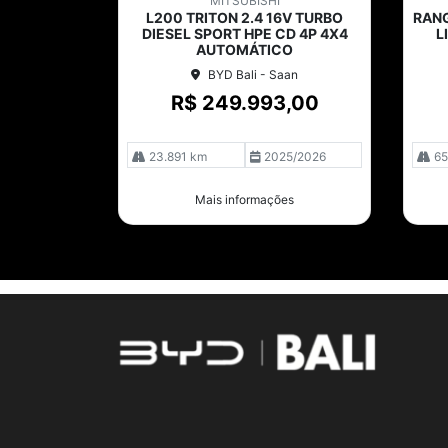
MITSUBISHI
arti
arti
L200 TRITON 2.4 16V TURBO
RANG
lhe
lhe
DIESEL SPORT HPE CD 4P 4X4
L
AUTOMÁTICO
BYD Bali - Saan
R$ 249.993,00
23.891 km
2025/2026
65
Mais informações