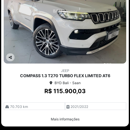
Co
mp
JEEP
arti
COMPASS 1.3 T270 TURBO FLEX LIMITED AT6
lhe
BYD Bali - Saan
R$ 115.900,03
70.703 km
2021/2022
Mais informações