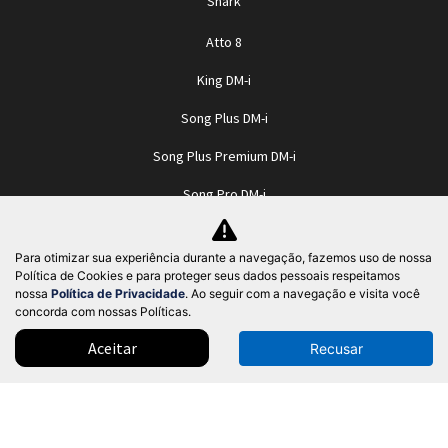
Shark
Atto 8
King DM-i
Song Plus DM-i
Song Plus Premium DM-i
Song Pro DM-i
Byd Sealion 7
Para otimizar sua experiência durante a navegação, fazemos uso de nossa
Dolphin SE
Política de Cookies e para proteger seus dados pessoais respeitamos
nossa
Política de Privacidade
. Ao seguir com a navegação e visita você
Dolphin Mini
concorda com nossas Políticas.
Dolphin
Aceitar
Recusar
Dolphin Plus
HAN