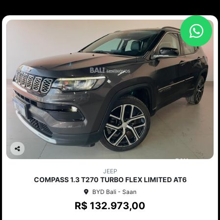
Co
mp
JEEP
arti
COMPASS 1.3 T270 TURBO FLEX LIMITED AT6
lhe
BYD Bali - Saan
R$ 132.973,00