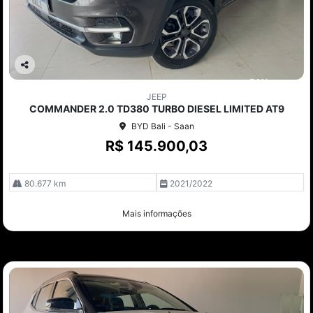
Co
mp
JEEP
arti
COMMANDER 2.0 TD380 TURBO DIESEL LIMITED AT9
lhe
BYD Bali - Saan
R$ 145.900,03
80.677 km
2021/2022
Mais informações