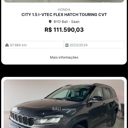
Co
mp
HONDA
arti
CITY 1.5 I-VTEC FLEX HATCH TOURING CVT
lhe
BYD Bali - Saan
R$ 111.590,03
67.684 km
2023/2024
Mais informações