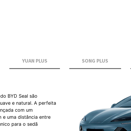
ança da
ulo
one.