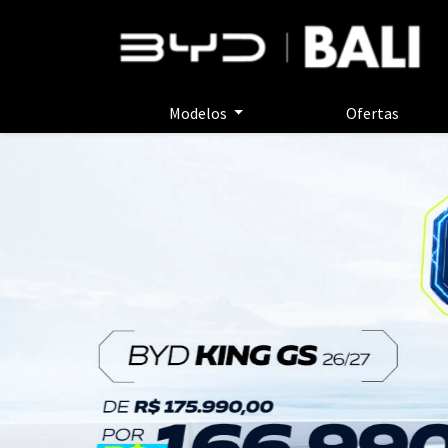
Modelos
Ofertas
templates.template-01.components.carousel.t