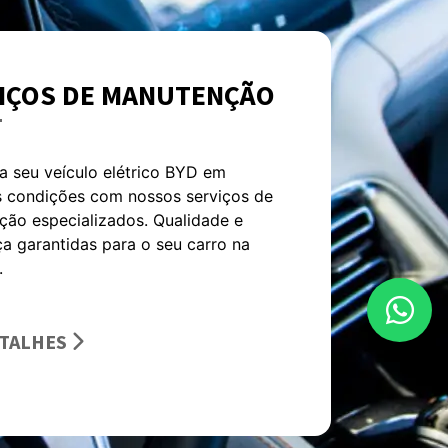
E A BYD BALI
o ao Grupo Bali de Concessionárias,
da e respeitada entidade que se
no cenário automotivo de Brasília,
dando-se como parte das renomadas
ções Paulo Octavio.
MAIS