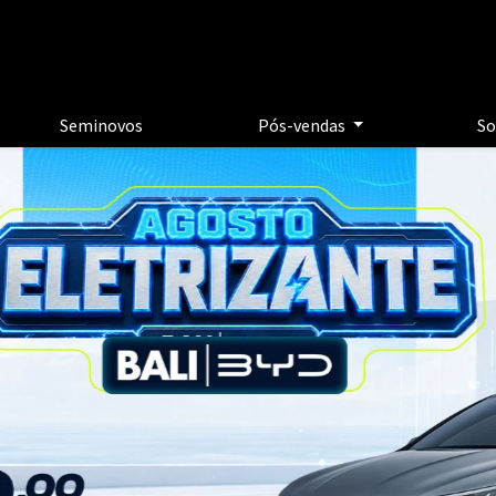
Seminovos
Pós-vendas
So
exts.control_prev