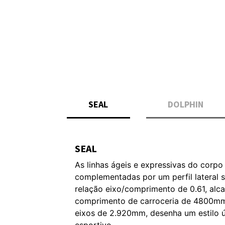
CHAVE DIGITAL
Experimente a conveniência e segur
chave digital BYD. Controle seu veíc
elétrico diretamente do seu smartph
VER DETALHES