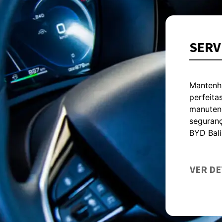
SOBR
Bem-vind
uma sóli
destaca 
consoli
organiza
SAIBA 