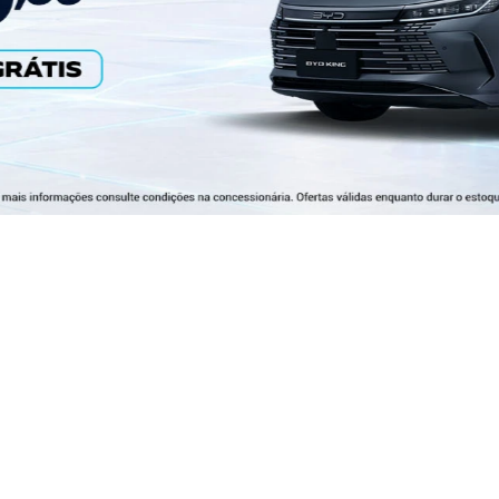
YUAN PLUS
SONG PLUS
o do BYD Seal são
uave e natural. A perfeita
cançada com um