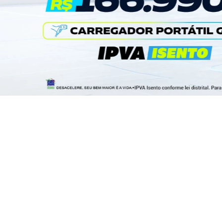
SEAL
DOLPHIN
SEAL
As linhas ágeis e expressivas do corp
complementadas por um perfil lateral s
relação eixo/comprimento de 0.61, al